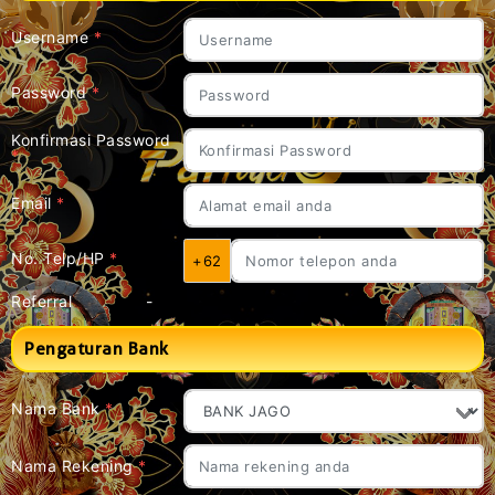
Username
*
Password
*
Konfirmasi Password
*
Email
*
No. Telp/HP
*
+62
Referral
-
Pengaturan Bank
Nama Bank
*
Nama Rekening
*